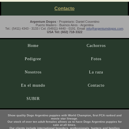
Contacto
Argentum Dogos
- Propietario: Daniel Cosentino
Puerto Madero - Buenos Aires - Argentina
Tel.: (5411) 4343 - 3133 / Cel. (54911) 4440 - 0191. Email:
info@argentumdogos.com
.
USA Tel: (602) 718-3322
Home
Cachorros
Pedigree
Fotos
Nosotros
La raza
En el mundo
Contacto
SUBIR
Show quality Dogo Argentino puppies with World Champion, first FCA ranked and
movie star lineage.
Our stock of over ten adult females allows us to have Dogo Argentino puppies for
sale at all times.
Our clients include international breeders, professionals, hunters and families